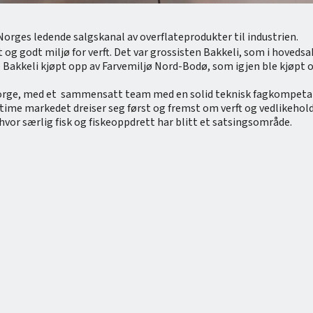
 Norges ledende salgskanal av overflateprodukter til industrien.
ort og godt miljø for verft. Det var grossisten Bakkeli, som i hoved
 ble Bakkeli kjøpt opp av Farvemiljø Nord-Bodø, som igjen ble kjøpt
i Norge, med et sammensatt team med en solid teknisk fagkompetan
time markedet dreiser seg først og fremst om verft og vedlikehold
vor særlig fisk og fiskeoppdrett har blitt et satsingsområde.