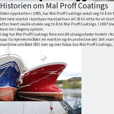
Historien om Mal Proff Coatings
Siden oppstarten i 1985, har Mal Proff Coatings vokst seg til å bli
Det hele startet i kystbyen Harstad hvor alt lå til rette for et st
etter hvert skulle utvikle seg til å bli Mal Proff Coatings. I 1997
kom inn i dagens system.
I dag har Mal Proff Coatings flere enn 60 utsalgssteder fordelt 
opp i to kjerneområder: én maritim og én protective del. Det mari
maritime området fått mer og mer fokus hos Mal Proff Coatings, h