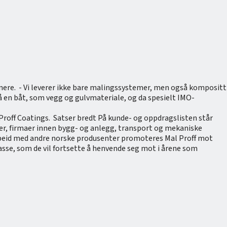
ainere. - Vi leverer ikke bare malingssystemer, men også kompositt
på en båt, som vegg og gulvmateriale, og da spesielt IMO-
Proff Coatings. Satser bredt På kunde- og oppdragslisten står
rer, firmaer innen bygg- og anlegg, transport og mekaniske
marbeid med andre norske produsenter promoteres Mal Proff mot
masse, som de vil fortsette å henvende seg mot i årene som