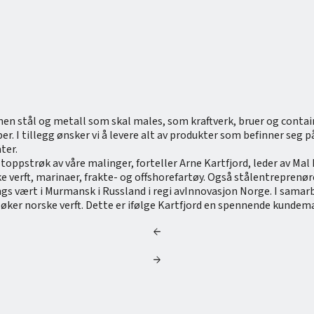
innen stål og metall som skal males, som kraftverk, bruer og cont
. I tillegg ønsker vi å levere alt av produkter som befinner seg 
ter.
pstrøk av våre malinger, forteller Arne Kartfjord, leder av Mal 
 verft, marinaer, frakte- og offshorefartøy. Også stålentreprenø
tings vært i Murmansk i Russland i regi avInnovasjon Norge. I sa
 besøker norske verft. Dette er ifølge Kartfjord en spennende kunde
arrow_back
arrow_forward