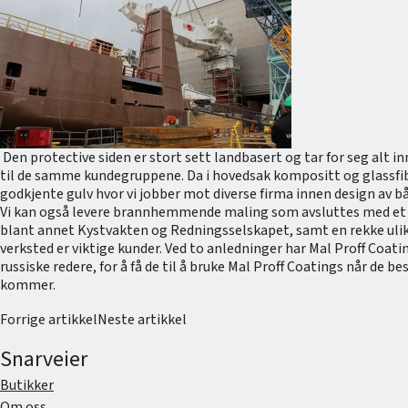
Den protective siden er stort sett landbasert og tar for seg alt 
til de samme kundegruppene. Da i hovedsak kompositt og glassfiber
godkjente gulv hvor vi jobber mot diverse firma innen design av bå
Vi kan også levere brannhemmende maling som avsluttes med et top
blant annet Kystvakten og Redningsselskapet, samt en rekke ulike
verksted er viktige kunder. Ved to anledninger har Mal Proff Coa
russiske redere, for å få de til å bruke Mal Proff Coatings når de
kommer.
Forrige artikkel
Neste artikkel
Snarveier
Butikker
Om oss