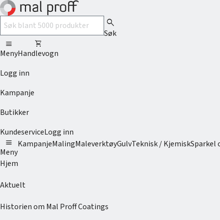
search
Søk
menu
shopping_cart
Meny
Handlevogn
Logg inn
Kampanje
Butikker
Kundeservice
Logg inn
menu
Kampanje
Maling
Maleverktøy
Gulv
Teknisk / Kjemisk
Sparkel 
Meny
Hjem
Aktuelt
Historien om Mal Proff Coatings