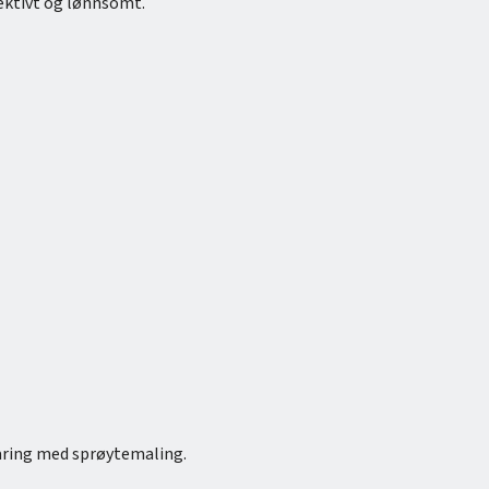
fektivt og lønnsomt.
faring med sprøytemaling.