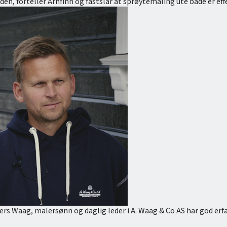
den, forteller Arnfinn og fastslår at sprøytemaling ute både er ef
ers Waag, malersønn og daglig leder i A. Waag & Co AS har god er