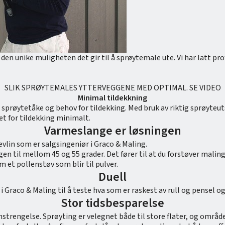
 den unike muligheten det gir til å sprøytemale ute. Vi har latt 
SLIK SPRØYTEMALES YTTERVEGGENE MED OPTIMAL. SE VIDEO
Minimal tildekkning
 sprøytetåke og behov for tildekking. Med bruk av riktig sprøyteu
t for tildekking minimalt.
Varmeslange er løsningen
vlin som er salgsingeniør i Graco & Maling.
en til mellom 45 og 55 grader. Det fører til at du forstøver malin
 et pollenstøv som blir til pulver.
Duell
n i Graco & Maling til å teste hva som er raskest av rull og pensel 
Stor tidsbesparelse
nstrengelse. Sprøyting er velegnet både til store flater, og områd