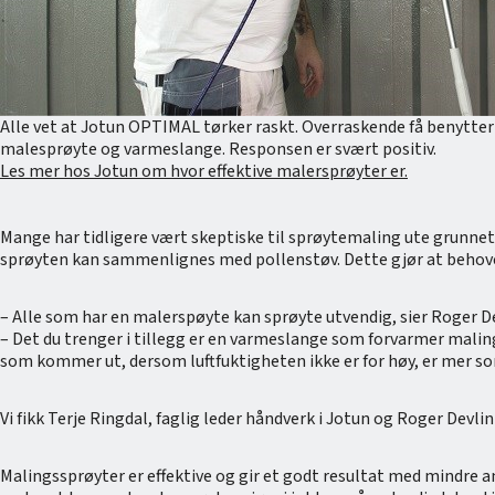
Alle vet at Jotun OPTIMAL tørker raskt. Overraskende få benytter
malesprøyte og varmeslange. Responsen er svært positiv.
Les mer hos Jotun om hvor effektive malersprøyter er.
Mange har tidligere vært skeptiske til sprøytemaling ute grunnet
sprøyten kan sammenlignes med pollenstøv. Dette gjør at behove
– Alle som har en malerspøyte kan sprøyte utvendig, sier Roger De
– Det du trenger i tillegg er en varmeslange som forvarmer maling
som kommer ut, dersom luftfuktigheten ikke er for høy, er mer som
Vi fikk Terje Ringdal, faglig leder håndverk i Jotun og Roger Devli
Malingssprøyter er effektive og gir et godt resultat med mindre a