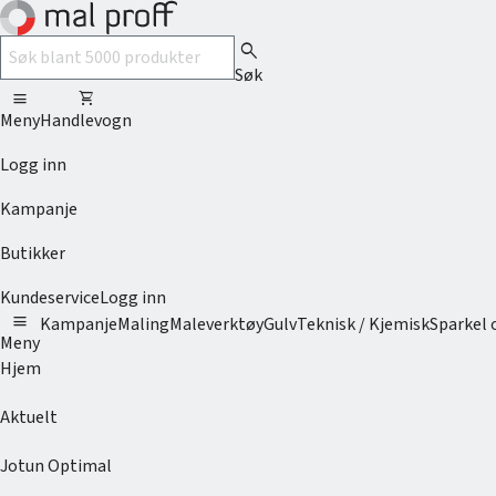
search
Søk
menu
shopping_cart
Meny
Handlevogn
Logg inn
Kampanje
Butikker
Kundeservice
Logg inn
menu
Kampanje
Maling
Maleverktøy
Gulv
Teknisk / Kjemisk
Sparkel 
Meny
Hjem
Aktuelt
Jotun Optimal