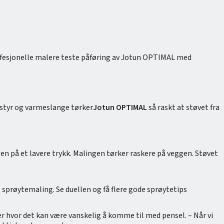
profesjonelle malere teste påføring av Jotun OPTIMAL med
tstyr og varmeslange tørker
Jotun OPTIMAL
så raskt at støvet fra
gen på et lavere trykk. Malingen tørker raskere på veggen. Støvet
og sprøytemaling. Se duellen og få flere gode sprøytetips
er hvor det kan være vanskelig å komme til med pensel. – Når vi