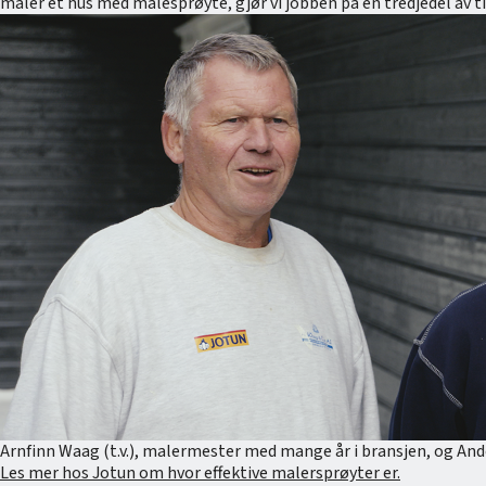
maler et hus med malesprøyte, gjør vi jobben på en tredjedel av ti
Arnfinn Waag (t.v.), malermester med mange år i bransjen, og And
Les mer hos Jotun om hvor effektive malersprøyter er.