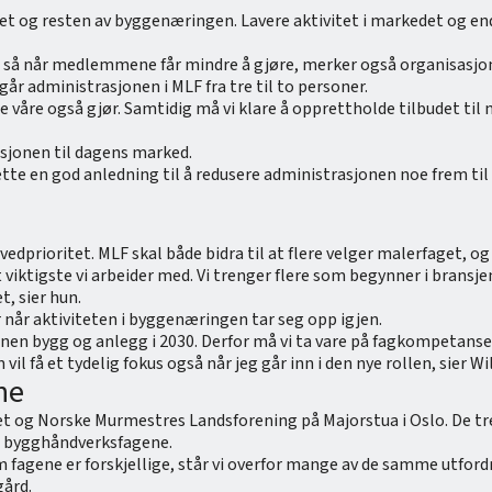
get og resten av byggenæringen. Lavere aktivitet i markedet og en
 så når medlemmene får mindre å gjøre, merker også organisasjone
går administrasjonen i MLF fra tre til to personer.
 våre også gjør. Samtidig må vi klare å opprettholde tilbudet ti
sjonen til dagens marked.
e en god anledning til å redusere administrasjonen noe frem til ak
rioritet. MLF skal både bidra til at flere velger malerfaget, og le
t viktigste vi arbeider med. Vi trenger flere som begynner i brans
t, sier hun.
når aktiviteten i byggenæringen tar seg opp igjen.
nen bygg og anlegg i 2030. Derfor må vi ta vare på fagkompetansen
l få et tydelig fokus også når jeg går inn i den nye rollen, sier Wi
ne
et og Norske Murmestres Landsforening på Majorstua i Oslo. De 
 i bygghåndverksfagene.
om fagene er forskjellige, står vi overfor mange av de samme utford
gård.