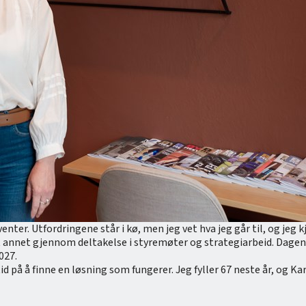
nter. Utfordringene står i kø, men jeg vet hva jeg går til, og je
t annet gjennom deltakelse i styremøter og strategiarbeid. Dagens
027.
id på å finne en løsning som fungerer. Jeg fyller 67 neste år, og Ka