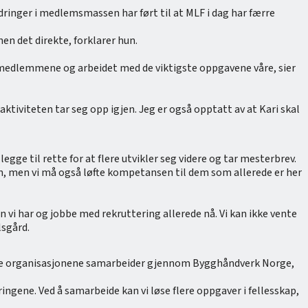
dringer i medlemsmassen har ført til at MLF i dag har færre
n det direkte, forklarer hun.
l medlemmene og arbeidet med de viktigste oppgavene våre, sier
tiviteten tar seg opp igjen. Jeg er også opptatt av at Kari skal
gge til rette for at flere utvikler seg videre og tar mesterbrev.
jen, men vi må også løfte kompetansen til dem som allerede er her
 vi har og jobbe med rekruttering allerede nå. Vi kan ikke vente
lsgård.
tre organisasjonene samarbeider gjennom Bygghåndverk Norge,
ringene. Ved å samarbeide kan vi løse flere oppgaver i fellesskap,