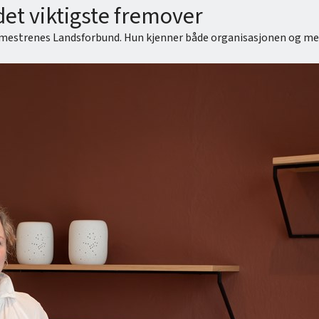
et viktigste fremover
Malermestrenes Landsforbund. Hun kjenner både organisasjonen og 