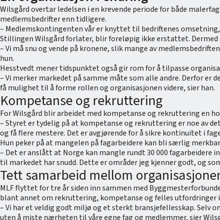
Wilsgård overtar ledelsen i en krevende periode for både malerfa
medlemsbedrifter enn tidligere.
– Medlemskontingenten vår er knyttet til bedriftenes omsetning,
Stillingen Wilsgård forlater, blir foreløpig ikke erstattet. Dermed 
– Vi må snu og vende på kronene, slik mange av medlemsbedriftene
hun.
Hesstvedt mener tidspunktet også gir rom for å tilpasse organisa
– Vi merker markedet på samme måte som alle andre. Derfor er dett
få mulighet til å forme rollen og organisasjonen videre, sier han.
Kompetanse og rekruttering
For Wilsgård blir arbeidet med kompetanse og rekruttering en hovedp
– Styret er tydelig på at kompetanse og rekruttering er noe av de
og få flere mestere. Det er avgjørende for å sikre kontinuitet i fage
Hun peker på at mangelen på fagarbeidere kan bli særlig merkbar 
– Det er anslått at Norge kan mangle rundt 30 000 fagarbeidere in
til markedet har snudd. Dette er områder jeg kjenner godt, og som vi
Tett samarbeid mellom organisasjone
MLF flyttet for tre år siden inn sammen med Byggmesterforbund
blant annet om rekruttering, kompetanse og felles utfordringer
– Vi har et veldig godt miljø og et sterkt bransjefellesskap. Selv 
uten å miste nærheten til våre egne fag og medlemmer, sier Wils