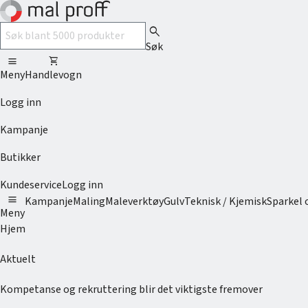
search
Søk
menu
shopping_cart
Meny
Handlevogn
Logg inn
Kampanje
Butikker
Kundeservice
Logg inn
menu
Kampanje
Maling
Maleverktøy
Gulv
Teknisk / Kjemisk
Sparkel 
Meny
Hjem
Aktuelt
Kompetanse og rekruttering blir det viktigste fremover