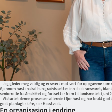
– Jeg gleder meg veldig og er svært motivert for oppgavene som ve
Gjennom høsten skal hun gradvis settes inn i lederansvaret, blan
seniorrolle fra årsskiftet og fortsetter frem til landsmøtet i juni 2
– Vi startet denne prosessen allerede i fjor høst og har brukt god t
godt planlagt skifte, sier Hesstvedt.
En organisasjon i endring