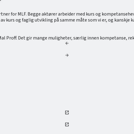
artner for MLF. Begge aktører arbeider med kurs og kompetansehe
 av kurs og faglig utvikling på samme måte som vi er, og kanskje k
 Mal Proff. Det gir mange muligheter, særlig innen kompetanse, rekr
arrow_back
arrow_forward
open_in_new
open_in_new