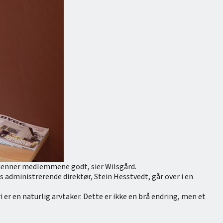
g kjenner medlemmene godt, sier Wilsgård.
 administrerende direktør, Stein Hesstvedt, går over i en
ri er en naturlig arvtaker. Dette er ikke en brå endring, men et