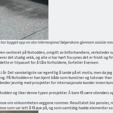
 har bygget opp en stor internasjonal følgerskare gjennom sosiale med
uven-senteret på Notodden, omgitt av bilforhandlere, verksteder o
terer det stadig vekk, og alle vi har hørt fra synes det er friskt og
 dette er tilpasset for å tåle forholdene, forteller Evensen.
i år. Det vanskeligste var egentlig å lande på et motiv, men da jeg
ring. På Notodden er han kjent både som kunstner og tatovør. Han
beider jevnlig med prosjekter for internasjonale kunder innen ku
 Notodden og liker denne typen prosjekter. Å bare få være utendørs 
r noe om virksomheten veggene rommer. Resultatet ble pensler, mal
e noe som var lett å få øye på, og som samtidig hadde elementer so