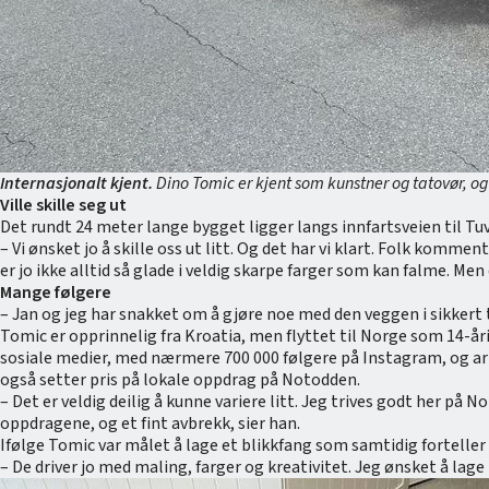
Internasjonalt kjent.
Dino Tomic er kjent som kunstner og tatovør, og
Ville skille seg ut
Det rundt 24 meter lange bygget ligger langs innfartsveien til T
– Vi ønsket jo å skille oss ut litt. Og det har vi klart. Folk kommen
er jo ikke alltid så glade i veldig skarpe farger som kan falme. Men
Mange følgere
– Jan og jeg har snakket om å gjøre noe med den veggen i sikkert t
Tomic er opprinnelig fra Kroatia, men flyttet til Norge som 14-å
sosiale medier, med nærmere 700 000 følgere på Instagram, og ar
også setter pris på lokale oppdrag på Notodden.
– Det er veldig deilig å kunne variere litt. Jeg trives godt her på
oppdragene, og et fint avbrekk, sier han.
Ifølge Tomic var målet å lage et blikkfang som samtidig fortelle
– De driver jo med maling, farger og kreativitet. Jeg ønsket å lag