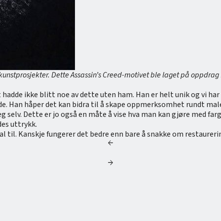
unstprosjekter. Dette Assassin’s Creed-motivet ble laget på oppdrag f
 hadde ikke blitt noe av dette uten ham. Han er helt unik og vi ha
de. Han håper det kan bidra til å skape oppmerksomhet rundt mal
eg selv. Dette er jo også en måte å vise hva man kan gjøre med farge
des uttrykk.
 til. Kanskje fungerer det bedre enn bare å snakke om restaurering
arrow_back
arrow_forward