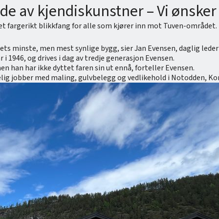
e av kjendiskunstner – Vi ønsker å
t fargerikt blikkfang for alle som kjører inn mot Tuven-området. 
eltets minste, men mest synlige bygg, sier Jan Evensen, daglig le
i 1946, og drives i dag av tredje generasjon Evensen.
n han har ikke dyttet faren sin ut ennå, forteller Evensen.
sakelig jobber med maling, gulvbelegg og vedlikehold i Notodden, 