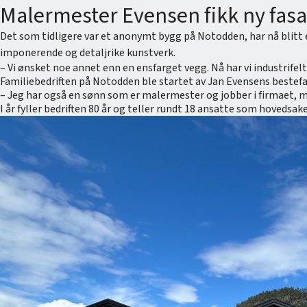
Malermester Evensen fikk ny fasad
Det som tidligere var et anonymt bygg på Notodden, har nå blitt e
imponerende og detaljrike kunstverk.
– Vi ønsket noe annet enn en ensfarget vegg. Nå har vi industrif
Familiebedriften på Notodden ble startet av Jan Evensens bestefar 
– Jeg har også en sønn som er malermester og jobber i firmaet, me
I år fyller bedriften 80 år og teller rundt 18 ansatte som hoved