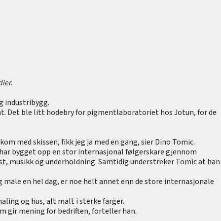
ier.
g industribygg.
 fint. Det ble litt hodebry for pigmentlaboratoriet hos Jotun, for de
 kom med skissen, fikk jeg ja med en gang, sier Dino Tomic.
 har bygget opp en stor internasjonal følgerskare gjennom
nst, musikk og underholdning. Samtidig understreker Tomic at han
og male en hel dag, er noe helt annet enn de store internasjonale
ing og hus, alt malt i sterke farger.
m gir mening for bedriften, forteller han.