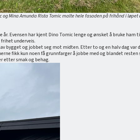
og Mina Amunda Rista Tomic malte hele fasaden på frihånd i løpet av
re år. Evensen har kjent Dino Tomic lenge og ønsket å bruke ham ti
frihet underveis.
av bygget og jobbet seg mot midten. Etter to og en halv dag var de
rne fikk kun noen få grunnfarger å jobbe med og blandet resten s
er etter smak og behag.