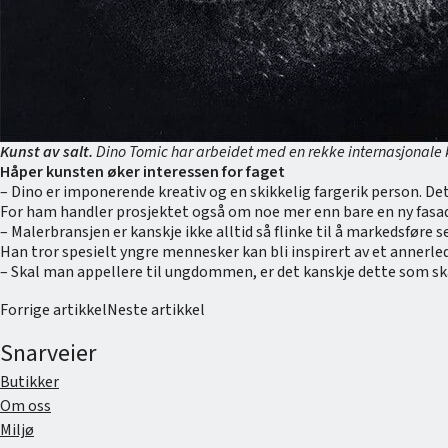
Kunst av salt.
Dino Tomic har arbeidet med en rekke internasjonale k
Håper kunsten øker interessen for faget
– Dino er imponerende kreativ og en skikkelig fargerik person. Det
For ham handler prosjektet også om noe mer enn bare en ny fasa
– Malerbransjen er kanskje ikke alltid så flinke til å markedsføre s
Han tror spesielt yngre mennesker kan bli inspirert av et annerle
– Skal man appellere til ungdommen, er det kanskje dette som skal
Forrige artikkel
Neste artikkel
Snarveier
Butikker
Om oss
Miljø