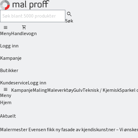
search
Søk
menu
shopping_cart
Meny
Handlevogn
Logg inn
Kampanje
Butikker
Kundeservice
Logg inn
menu
Kampanje
Maling
Maleverktøy
Gulv
Teknisk / Kjemisk
Sparkel 
Meny
Hjem
Aktuelt
Malermester Evensen fikk ny fasade av kjendiskunstner – Vi ønsker 