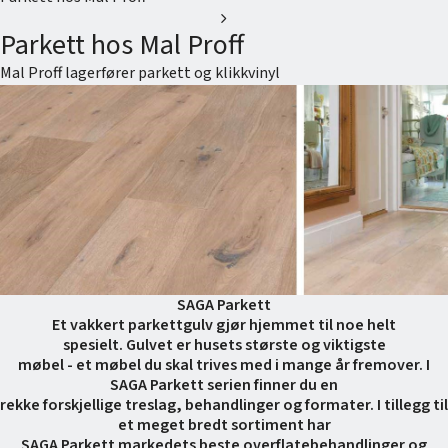
chevron_right
Parkett hos Mal Proff
Mal Proff lagerfører parkett og klikkvinyl
SAGA Parkett
Et vakkert parkettgulv gjør hjemmet til noe helt
spesielt.
Gulvet er husets største og viktigste
møbel - et møbel du skal trives med i mange år fremover.
I
SAGA Parkett serien finner du en
rekke forskjellige treslag, behandlinger og formater. I tillegg til
et meget bredt sortiment har
SAGA Parkett markedets beste overflatebehandlinger og