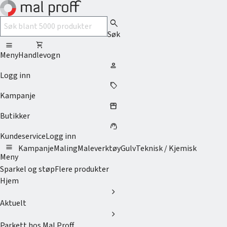
search
Søk
menu
shopping_cart
Meny
Handlevogn
person
Logg inn
sell
Kampanje
storefront
Butikker
support_agent
Kundeservice
Logg inn
menu
Kampanje
Maling
Maleverktøy
Gulv
Teknisk / Kjemisk
Meny
Sparkel og støp
Flere produkter
Hjem
chevron_right
Aktuelt
chevron_right
Parkett hos Mal Proff