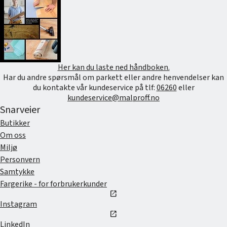
Her kan du laste ned håndboken.
Har du andre spørsmål om parkett eller andre henvendelser kan
du kontakte vår kundeservice på tlf:
06260
eller
kundeservice@malproff.no
Snarveier
Butikker
Om oss
Miljø
Personvern
Samtykke
Fargerike - for forbrukerkunder
open_in_new
Instagram
open_in_new
LinkedIn