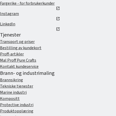
Fargerike - for forbrukerkunder
open_in_new
Instagram
open_in_new
LinkedIn
open_in_new
Tjenester
Transport og priser
Bestilling av kundekort
Proff-artikler
Mal Proff Pure Crafts
Kontakt kundeservice
Brann- og industrimaling
Brannsikring
Tekniske tjenester
Marine industri
Kompositt
Protective industri
Produktopplæring