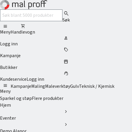
search
Søk
menu
shopping_cart
Meny
Handlevogn
person
Logg inn
sell
Kampanje
storefront
Butikker
support_agent
Kundeservice
Logg inn
menu
Kampanje
Maling
Maleverktøy
Gulv
Teknisk / Kjemisk
Meny
Sparkel og støp
Flere produkter
Hjem
chevron_right
Eventer
chevron_right
Demo Alanor