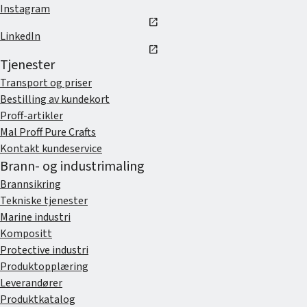
Instagram
open_in_new
LinkedIn
open_in_new
Tjenester
Transport og priser
Bestilling av kundekort
Proff-artikler
Mal Proff Pure Crafts
Kontakt kundeservice
Brann- og industrimaling
Brannsikring
Tekniske tjenester
Marine industri
Kompositt
Protective industri
Produktopplæring
Leverandører
Produktkatalog