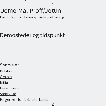
chevron_right
Demo Mal Proff/Jotun
Demodag med tema sprøyting utvendig
Demosteder og tidspunkt
Snarveier
Butikker
Om oss
Miljø
Personvern
Samtykke
Fargerike - for forbrukerkunder
open_in_new