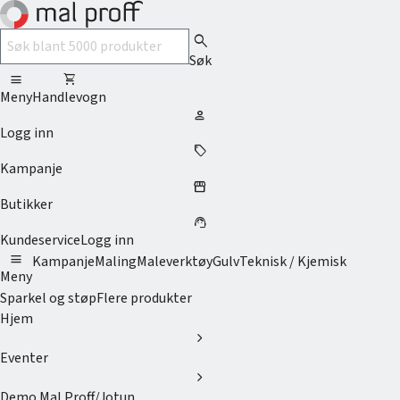
search
Søk
menu
shopping_cart
Meny
Handlevogn
person
Logg inn
sell
Kampanje
storefront
Butikker
support_agent
Kundeservice
Logg inn
menu
Kampanje
Maling
Maleverktøy
Gulv
Teknisk / Kjemisk
Meny
Sparkel og støp
Flere produkter
Hjem
chevron_right
Eventer
chevron_right
Demo Mal Proff/Jotun