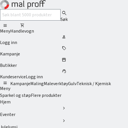
search
Søk
menu
shopping_cart
Meny
Handlevogn
person
Logg inn
sell
Kampanje
storefront
Butikker
support_agent
Kundeservice
Logg inn
menu
Kampanje
Maling
Maleverktøy
Gulv
Teknisk / Kjemisk
Meny
Sparkel og støp
Flere produkter
Hjem
chevron_right
Eventer
chevron_right
Julelunsj