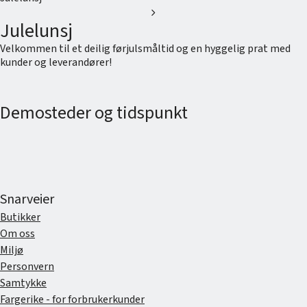
chevron_right
Julelunsj
Velkommen til et deilig førjulsmåltid og en hyggelig prat med
kunder og leverandører!
Demosteder og tidspunkt
Snarveier
Butikker
Om oss
Miljø
Personvern
Samtykke
Fargerike - for forbrukerkunder