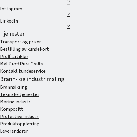
open_in_new
Instagram
open_in_new
LinkedIn
open_in_new
Tjenester
Transport og priser
Bestilling av kundekort
Proff-artikler
Mal Proff Pure Crafts
Kontakt kundeservice
Brann- og industrimaling
Brannsikring
Tekniske tjenester
Marine industri
Kompositt
Protective industri
Produktopplæring
Leverandører