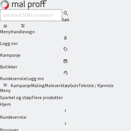
search
Søk
menu
shopping_cart
Meny
Handlevogn
person
Logg inn
sell
Kampanje
storefront
Butikker
support_agent
Kundeservice
Logg inn
menu
Kampanje
Maling
Maleverktøy
Gulv
Teknisk / Kjemisk
Meny
Sparkel og støp
Flere produkter
Hjem
chevron_right
Kundeservice
chevron_right
Brosjyrer