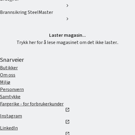
chevron_right
Brannsikring SteelMaster
chevron_right
Laster magasin...
Trykk her for å lese magasinet om det ikke laster..
Snarveier
Butikker
Om oss
Miljø
Personvern
Samtykke
Fargerike - for forbrukerkunder
open_in_new
Instagram
open_in_new
LinkedIn
open_in_new