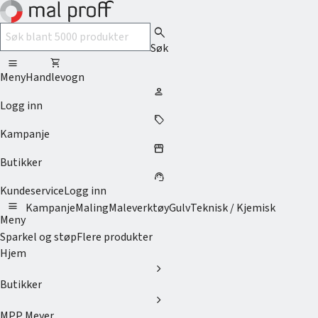
search
Søk
menu
shopping_cart
Meny
Handlevogn
person
Logg inn
sell
Kampanje
storefront
Butikker
support_agent
Kundeservice
Logg inn
menu
Kampanje
Maling
Maleverktøy
Gulv
Teknisk / Kjemisk
Meny
Sparkel og støp
Flere produkter
Hjem
chevron_right
Butikker
chevron_right
MPP Meyer