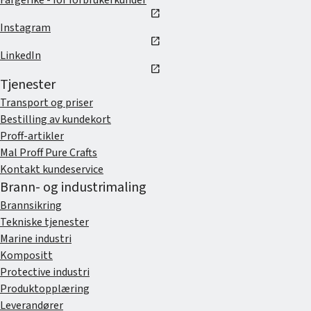
open_in_new
Instagram
open_in_new
LinkedIn
open_in_new
Tjenester
Transport og priser
Bestilling av kundekort
Proff-artikler
Mal Proff Pure Crafts
Kontakt kundeservice
Brann- og industrimaling
Brannsikring
Tekniske tjenester
Marine industri
Kompositt
Protective industri
Produktopplæring
Leverandører