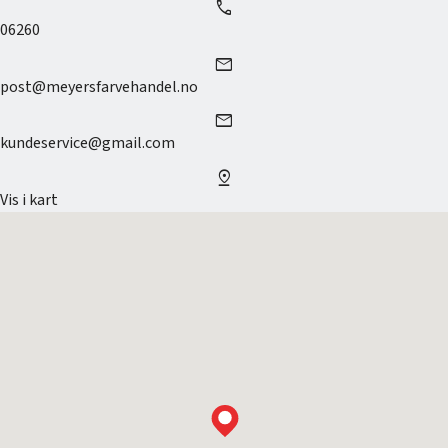
call
06260
mail
post@meyersfarvehandel.no
mail
kundeservice@gmail.com
pin_drop
Vis i kart