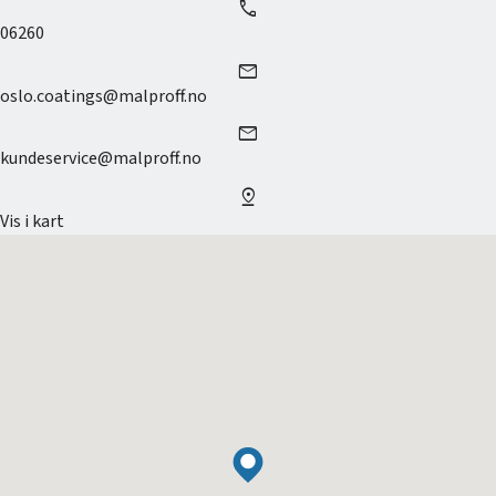
call
06260
mail
oslo.coatings@malproff.no
mail
kundeservice@malproff.no
pin_drop
Vis i kart