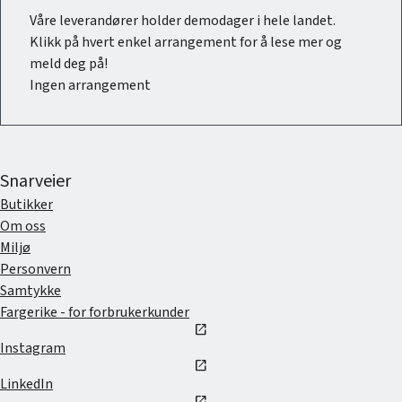
Våre leverandører holder demodager i hele landet.
Klikk på hvert enkel arrangement for å lese mer og
meld deg på!
Ingen arrangement
Snarveier
Butikker
Om oss
Miljø
Personvern
Samtykke
Fargerike - for forbrukerkunder
open_in_new
Instagram
open_in_new
LinkedIn
open_in_new