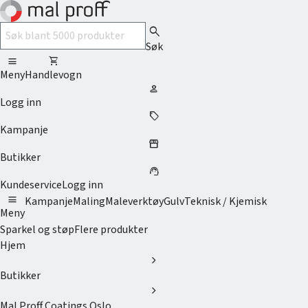
search
Søk
menu
shopping_cart
Meny
Handlevogn
person
Logg inn
sell
Kampanje
storefront
Butikker
support_agent
Kundeservice
Logg inn
menu
Kampanje
Maling
Maleverktøy
Gulv
Teknisk / Kjemisk
Meny
Sparkel og støp
Flere produkter
Hjem
chevron_right
Butikker
chevron_right
Mal Proff Coatings Oslo