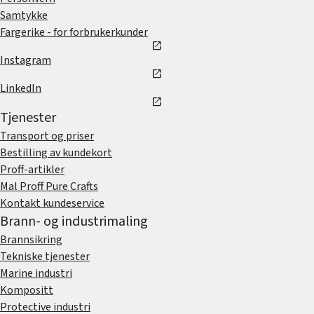
Samtykke
Fargerike - for forbrukerkunder
open_in_new
Instagram
open_in_new
LinkedIn
open_in_new
Tjenester
Transport og priser
Bestilling av kundekort
Proff-artikler
Mal Proff Pure Crafts
Kontakt kundeservice
Brann- og industrimaling
Brannsikring
Tekniske tjenester
Marine industri
Kompositt
Protective industri