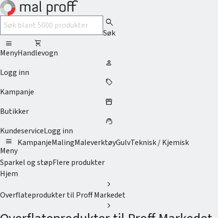
search
Søk
menu
shopping_cart
Meny
Handlevogn
person
Logg inn
sell
Kampanje
storefront
Butikker
support_agent
Kundeservice
Logg inn
menu
Kampanje
Maling
Maleverktøy
Gulv
Teknisk / Kjemisk
Meny
Sparkel og støp
Flere produkter
Hjem
chevron_right
Overflateprodukter til Proff Markedet
chevron_right