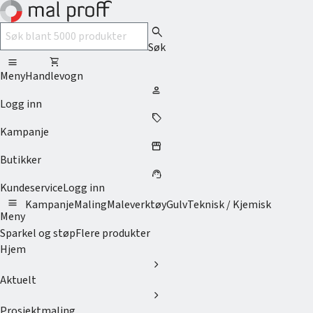
search
Søk
menu
shopping_cart
Meny
Handlevogn
person
Logg inn
sell
Kampanje
storefront
Butikker
support_agent
Kundeservice
Logg inn
menu
Kampanje
Maling
Maleverktøy
Gulv
Teknisk / Kjemisk
Meny
Sparkel og støp
Flere produkter
Hjem
chevron_right
Aktuelt
chevron_right
Prosjektmaling