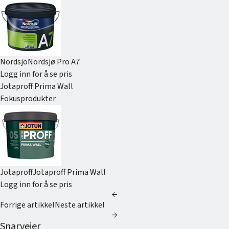
Nordsjö
Nordsjø Pro A7
Logg inn for å se pris
Jotaproff Prima Wall
Fokusprodukter
Jotaproff
Jotaproff Prima Wall
Logg inn for å se pris
arrow_back
Forrige artikkel
Neste artikkel
arrow_forward
Snarveier