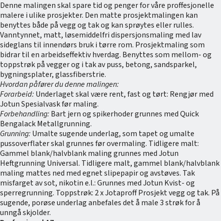
Denne malingen skal spare tid og penger for våre proffesjonelle
malere i ulike prosjekter. Den matte prosjektmalingen kan
benyttes både på vegg og tak og kan sprøytes eller rulles.
Vanntynnet, matt, løsemiddelfri dispersjonsmaling med lav
sideglans til innendørs bruk i tørre rom. Prosjektmaling som
bidrar til en arbeidseffektiv hverdag. Benyttes som mellom- og
toppstrøk på vegger og i tak av puss, betong, sandsparkel,
bygningsplater, glassfiberstrie.
Hvordan påfører du denne malingen:
Forarbeid:
Underlaget skal være rent, fast og tørt: Rengjør med
Jotun Spesialvask før maling.
Forbehandling:
Bart jern og spikerhoder grunnes med Quick
Bengalack Metallgrunning.
Grunning:
Umalte sugende underlag, som tapet og umalte
pussoverflater skal grunnes før overmaling. Tidligere malt:
Gammel blank/halvblank maling grunnes med Jotun
Heftgrunning Universal. Tidligere malt, gammel blank/halvblank
maling mattes ned med egnet slipepapir og avstøves. Tak
misfarget av sot, nikotin e.l.: Grunnes med Jotun Kvist- og
sperregrunning. Toppstrøk: 2 x Jotaproff Prosjekt vegg og tak. På
sugende, porøse underlag anbefales det å male 3 strøk for å
unngå skjolder.