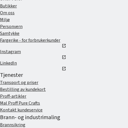
Butikker
Om oss
Miljø
Personvern
Samtykke
Fargerike - for forbrukerkunder
open_in_new
Instagram
open_in_new
LinkedIn
open_in_new
Tjenester
Transport og priser
Bestilling av kundekort
Proff-artikler
Mal Proff Pure Crafts
Kontakt kundeservice
Brann- og industrimaling
Brannsikring