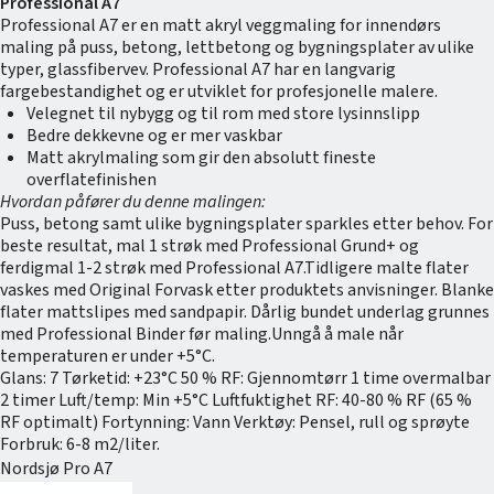
Professional A7
Professional A7 er en matt akryl veggmaling for innendørs
maling på puss, betong, lettbetong og bygningsplater av ulike
typer, glassfibervev. Professional A7 har en langvarig
fargebestandighet og er utviklet for profesjonelle malere.
Velegnet til nybygg og til rom med store lysinnslipp
Bedre dekkevne og er mer vaskbar
Matt akrylmaling som gir den absolutt fineste
overflatefinishen
Hvordan påfører du denne malingen:
Puss, betong samt ulike bygningsplater sparkles etter behov. For
beste resultat, mal 1 strøk med Professional Grund+ og
ferdigmal 1-2 strøk med Professional A7.Tidligere malte flater
vaskes med Original Forvask etter produktets anvisninger. Blanke
flater mattslipes med sandpapir. Dårlig bundet underlag grunnes
med Professional Binder før maling.Unngå å male når
temperaturen er under +5°C.
Glans: 7 Tørketid: +23°C 50 % RF: Gjennomtørr 1 time overmalbar
2 timer Luft/temp: Min +5°C Luftfuktighet RF: 40-80 % RF (65 %
RF optimalt) Fortynning: Vann Verktøy: Pensel, rull og sprøyte
Forbruk: 6-8 m2/liter.
Nordsjø Pro A7