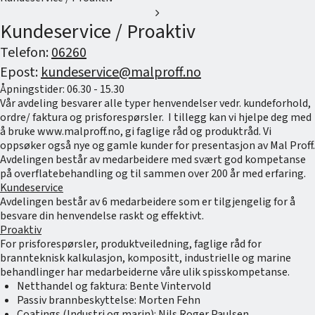
chevron_right
Kundeservice / Proaktiv
Telefon:
06260
Epost:
kundeservice@malproff.no
Åpningstider: 06.30 - 15.30
Vår avdeling besvarer alle typer henvendelser vedr. kundeforhold,
ordre/ faktura og prisforespørsler. I tillegg kan vi hjelpe deg med
å bruke www.malproff.no, gi faglige råd og produktråd. Vi
oppsøker også nye og gamle kunder for presentasjon av Mal Proff.
Avdelingen består av medarbeidere med svært god kompetanse
på overflatebehandling og til sammen over 200 år med erfaring.
Kundeservice
Avdelingen består av 6 medarbeidere som er tilgjengelig for å
besvare din henvendelse raskt og effektivt.
Proaktiv
For prisforespørsler, produktveiledning, faglige råd for
brannteknisk kalkulasjon, kompositt, industrielle og marine
behandlinger har medarbeiderne våre ulik spisskompetanse.
Netthandel og faktura: Bente Vintervold
Passiv brannbeskyttelse: Morten Fehn
Coatings (Industri og marin): Nils Roger Paulsen