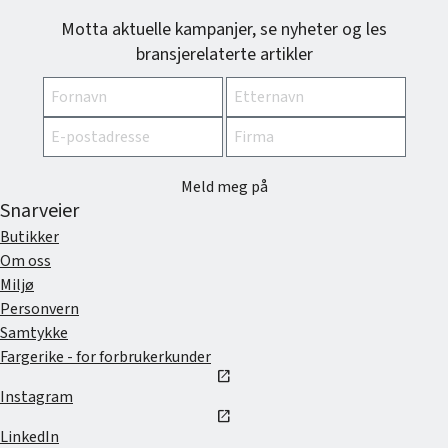
Motta aktuelle kampanjer, se nyheter og les
bransjerelaterte artikler
Meld meg på
Snarveier
Butikker
Om oss
Miljø
Personvern
Samtykke
Fargerike - for forbrukerkunder
open_in_new
Instagram
open_in_new
LinkedIn