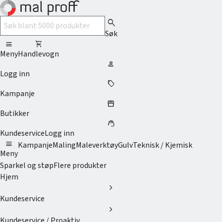
search
Søk
menu
shopping_cart
Meny
Handlevogn
person
Logg inn
sell
Kampanje
storefront
Butikker
support_agent
Kundeservice
Logg inn
menu
Kampanje
Maling
Maleverktøy
Gulv
Teknisk / Kjemisk
Meny
Sparkel og støp
Flere produkter
Hjem
chevron_right
Kundeservice
chevron_right
Kundeservice / Proaktiv