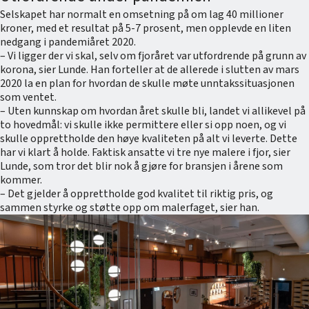
Selskapet har normalt en omsetning på om lag 40 millioner
kroner, med et resultat på 5-7 prosent, men opplevde en liten
nedgang i pandemiåret 2020.
– Vi ligger der vi skal, selv om fjoråret var utfordrende på grunn av
korona, sier Lunde. Han forteller at de allerede i slutten av mars
2020 la en plan for hvordan de skulle møte unntakssituasjonen
som ventet.
– Uten kunnskap om hvordan året skulle bli, landet vi allikevel på
to hovedmål: vi skulle ikke permittere eller si opp noen, og vi
skulle opprettholde den høye kvaliteten på alt vi leverte. Dette
har vi klart å holde. Faktisk ansatte vi tre nye malere i fjor, sier
Lunde, som tror det blir nok å gjøre for bransjen i årene som
kommer.
– Det gjelder å opprettholde god kvalitet til riktig pris, og
sammen styrke og støtte opp om malerfaget, sier han.