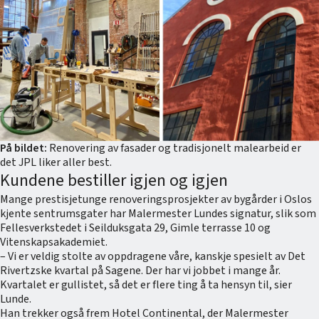
På bildet:
Renovering av fasader og tradisjonelt malearbeid er
det JPL liker aller best.
Kundene bestiller igjen og igjen
Mange prestisjetunge renoveringsprosjekter av bygårder i Oslos
kjente sentrumsgater har Malermester Lundes signatur, slik som
Fellesverkstedet i Seilduksgata 29, Gimle terrasse 10 og
Vitenskapsakademiet.
– Vi er veldig stolte av oppdragene våre, kanskje spesielt av Det
Rivertzske kvartal på Sagene. Der har vi jobbet i mange år.
Kvartalet er gullistet, så det er flere ting å ta hensyn til, sier
Lunde.
Han trekker også frem Hotel Continental, der Malermester