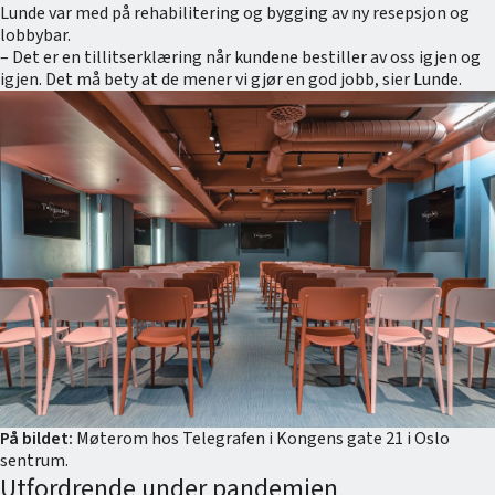
Lunde var med på rehabilitering og bygging av ny resepsjon og
lobbybar.
– Det er en tillitserklæring når kundene bestiller av oss igjen og
igjen. Det må bety at de mener vi gjør en god jobb, sier Lunde.
På bildet:
Møterom hos Telegrafen i Kongens gate 21 i Oslo
sentrum.
Utfordrende under pandemien