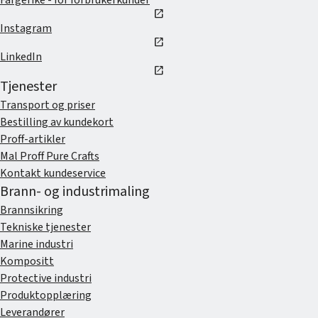
Fargerike - for forbrukerkunder
open_in_new
Instagram
open_in_new
LinkedIn
open_in_new
Tjenester
Transport og priser
Bestilling av kundekort
Proff-artikler
Mal Proff Pure Crafts
Kontakt kundeservice
Brann- og industrimaling
Brannsikring
Tekniske tjenester
Marine industri
Kompositt
Protective industri
Produktopplæring
Leverandører