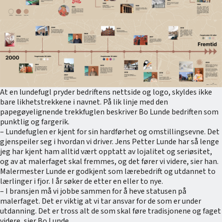
At en lundefugl pryder bedriftens nettside og logo, skyldes ikke
bare likhetstrekkene i navnet. På lik linje med den
papegøyelignende trekkfuglen beskriver Bo Lunde bedriften som
punktlig og fargerik.
– Lundefuglen er kjent for sin hardførhet og omstillingsevne. Det
gjenspeiler seg i hvordan vi driver. Jens Petter Lunde har så lenge
jeg har kjent ham alltid vært opptatt av lojalitet og seriøsitet,
og av at malerfaget skal fremmes, og det fører vi videre, sier han.
Malermester Lunde er godkjent som lærebedrift og utdannet to
lærlinger i fjor. I år søker de etter en eller to nye.
– I bransjen må vi jobbe sammen for å heve statusen på
malerfaget. Det er viktig at vi tar ansvar for de som er under
utdanning. Det er tross alt de som skal føre tradisjonene og faget
videre, sier Bo Lunde.