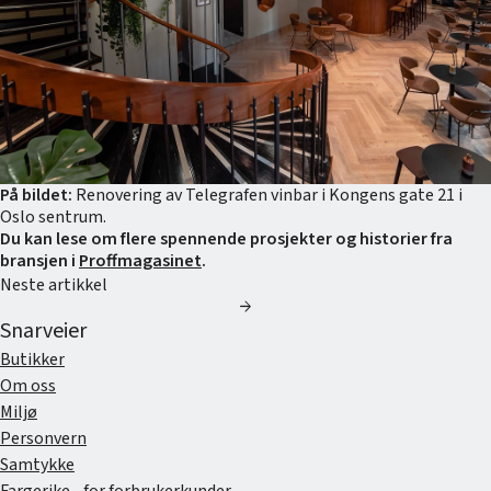
På bildet:
Renovering av Telegrafen vinbar i Kongens gate 21 i
Oslo sentrum.
Du kan lese om flere spennende prosjekter og historier fra
bransjen i
Proffmagasinet
.
Neste artikkel
arrow_forward
Snarveier
Butikker
Om oss
Miljø
Personvern
Samtykke