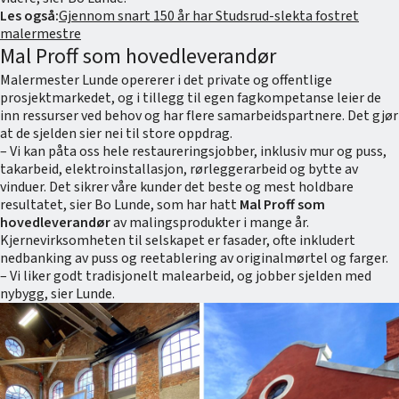
Les også:
Gjennom snart 150 år har Studsrud-slekta fostret
malermestre
Mal Proff som hovedleverandør
Malermester Lunde opererer i det private og offentlige
prosjektmarkedet, og i tillegg til egen fagkompetanse leier de
inn ressurser ved behov og har flere samarbeidspartnere. Det gjør
at de sjelden sier nei til store oppdrag.
– Vi kan påta oss hele restaureringsjobber, inklusiv mur og puss,
takarbeid, elektroinstallasjon, rørleggerarbeid og bytte av
vinduer. Det sikrer våre kunder det beste og mest holdbare
resultatet, sier Bo Lunde, som har hatt
Mal Proff som
hovedleverandør
av malingsprodukter i mange år.
Kjernevirksomheten til selskapet er fasader, ofte inkludert
nedbanking av puss og reetablering av originalmørtel og farger.
– Vi liker godt tradisjonelt malearbeid, og jobber sjelden med
nybygg, sier Lunde.