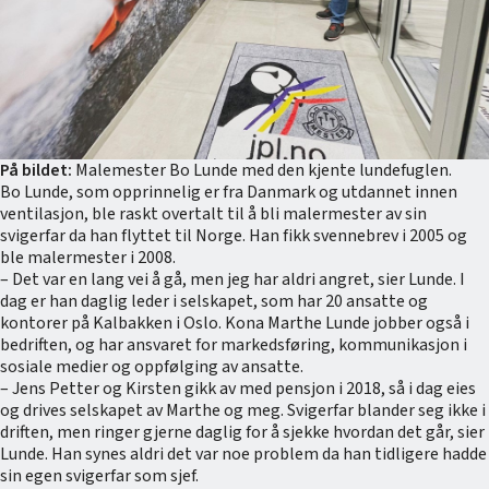
På bildet:
Malemester Bo Lunde med den kjente lundefuglen.
Bo Lunde, som opprinnelig er fra Danmark og utdannet innen
ventilasjon, ble raskt overtalt til å bli malermester av sin
svigerfar da han flyttet til Norge. Han fikk svennebrev i 2005 og
ble malermester i 2008.
– Det var en lang vei å gå, men jeg har aldri angret, sier Lunde. I
dag er han daglig leder i selskapet, som har 20 ansatte og
kontorer på Kalbakken i Oslo. Kona Marthe Lunde jobber også i
bedriften, og har ansvaret for markedsføring, kommunikasjon i
sosiale medier og oppfølging av ansatte.
– Jens Petter og Kirsten gikk av med pensjon i 2018, så i dag eies
og drives selskapet av Marthe og meg. Svigerfar blander seg ikke i
driften, men ringer gjerne daglig for å sjekke hvordan det går, sier
Lunde. Han synes aldri det var noe problem da han tidligere hadde
sin egen svigerfar som sjef.