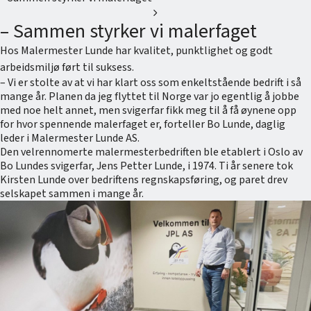
chevron_right
– Sammen styrker vi malerfaget
Hos Malermester Lunde har kvalitet, punktlighet og godt
arbeidsmiljø ført til suksess.
– Vi er stolte av at vi har klart oss som enkeltstående bedrift i så
mange år. Planen da jeg flyttet til Norge var jo egentlig å jobbe
med noe helt annet, men svigerfar fikk meg til å få øynene opp
for hvor spennende malerfaget er, forteller Bo Lunde, daglig
leder i Malermester Lunde AS.
Den velrennomerte malermesterbedriften ble etablert i Oslo av
Bo Lundes svigerfar, Jens Petter Lunde, i 1974. Ti år senere tok
Kirsten Lunde over bedriftens regnskapsføring, og paret drev
selskapet sammen i mange år.