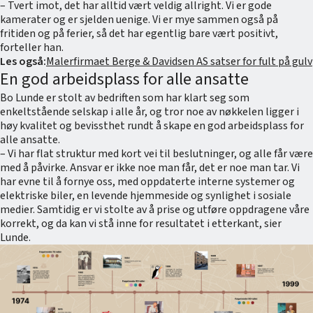
– Tvert imot, det har alltid vært veldig allright. Vi er gode
kamerater og er sjelden uenige. Vi er mye sammen også på
fritiden og på ferier, så det har egentlig bare vært positivt,
forteller han.
Les også:
Malerfirmaet Berge & Davidsen AS satser for fult på gulv
En god arbeidsplass for alle ansatte
Bo Lunde er stolt av bedriften som har klart seg som
enkeltstående selskap i alle år, og tror noe av nøkkelen ligger i
høy kvalitet og bevissthet rundt å skape en god arbeidsplass for
alle ansatte.
– Vi har flat struktur med kort vei til beslutninger, og alle får være
med å påvirke. Ansvar er ikke noe man får, det er noe man tar. Vi
har evne til å fornye oss, med oppdaterte interne systemer og
elektriske biler, en levende hjemmeside og synlighet i sosiale
medier. Samtidig er vi stolte av å prise og utføre oppdragene våre
korrekt, og da kan vi stå inne for resultatet i etterkant, sier
Lunde.