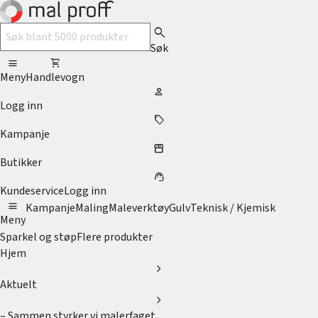
search
Søk
menu
shopping_cart
Meny
Handlevogn
person
Logg inn
sell
Kampanje
storefront
Butikker
support_agent
Kundeservice
Logg inn
menu
Kampanje
Maling
Maleverktøy
Gulv
Teknisk / Kjemisk
Meny
Sparkel og støp
Flere produkter
Hjem
chevron_right
Aktuelt
chevron_right
– Sammen styrker vi malerfaget