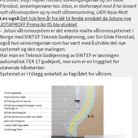
På bildet: Dag Frogner Hansen, utviklingsingeniør og Siri Gilde
Flenstad, senioringeniører hos Jotun, er storfornøyd med å ha lansert
nytt våtromssystem og ny matt våtromssmaling, LADY Aqua Matt.
Les også:
Det tok fem år fra idé til ferdig produkt da Jotuns nye
JOTAPROFF Prima Air 05 ble utviklet
– Jotun våtromssystem er det eneste malte våtromssystemet i
Norge med SINTEF Teknisk Godkjenning, sier Siri Gilde Flenstad,
også hun senioringeniør som har vært med å utvikle det nye
systemet og den nye malingen.
Har man en Teknisk Godkjenning av SINTEF er løsningen
automatisk TEK 17 godkjent, noe som er en trygghet for
utøvende håndverker.
Systemet er i tillegg anbefalt av Fagrådet for våtrom.