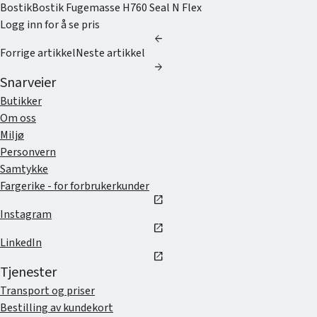
Bostik
Bostik Fugemasse H760 Seal N Flex
Logg inn for å se pris
arrow_back
Forrige artikkel
Neste artikkel
arrow_forward
Snarveier
Butikker
Om oss
Miljø
Personvern
Samtykke
Fargerike - for forbrukerkunder
open_in_new
Instagram
open_in_new
LinkedIn
open_in_new
Tjenester
Transport og priser
Bestilling av kundekort