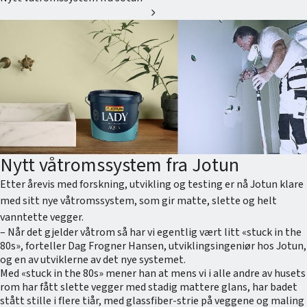
chevron_right
Nytt våtromssystem fra Jotun
Etter årevis med forskning, utvikling og testing er nå Jotun klare
med sitt nye våtromssystem, som gir matte, slette og helt
vanntette vegger.
– Når det gjelder våtrom så har vi egentlig vært litt «stuck in the
80s», forteller Dag Frogner Hansen, utviklingsingeniør hos Jotun,
og en av utviklerne av det nye systemet.
Med «stuck in the 80s» mener han at mens vi i alle andre av husets
rom har fått slette vegger med stadig mattere glans, har badet
stått stille i flere tiår, med glassfiber-strie på veggene og maling