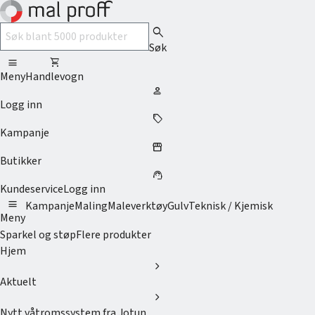
search
Søk
menu
shopping_cart
Meny
Handlevogn
person
Logg inn
sell
Kampanje
storefront
Butikker
support_agent
Kundeservice
Logg inn
menu
Kampanje
Maling
Maleverktøy
Gulv
Teknisk / Kjemisk
Meny
Sparkel og støp
Flere produkter
Hjem
chevron_right
Aktuelt
chevron_right
Nytt våtromssystem fra Jotun