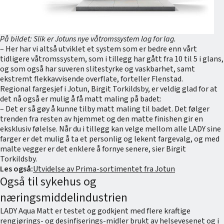
På bildet: Slik er Jotuns nye våtromssystem lag for lag.
– Her har vi altså utviklet et system som er bedre enn vårt
tidligere våtromssystem, som i tillegg har gått fra 10 til 5 i glans,
og som også har suveren slitestyrke og vaskbarhet, samt
ekstremt flekkavvisende overflate, forteller Flenstad.
Regional fargesjef i Jotun, Birgit Torkildsby, er veldig glad for at
det nå også er mulig å få matt maling på badet:
– Det er så gøy å kunne tilby matt maling til badet. Det følger
trenden fra resten av hjemmet og den matte finishen gir en
eksklusiv følelse. Når du i tillegg kan velge mellom alle LADY sine
farger er det mulig å ta et personlig og lekent fargevalg, og med
malte vegger er det enklere å fornye senere, sier Birgit
Torkildsby.
Les også:
Utvidelse av Prima-sortimentet fra Jotun
Også til sykehus og
næringsmiddelindustrien
LADY Aqua Matt er testet og godkjent med flere kraftige
rengjørings- og desinfiserings-midler brukt av helsevesenet og i