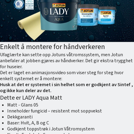
Enkelt å montere for håndverkeren
Ufaglærte kan sette opp Jotuns våtromssystem, men Jotun
anbefaler at jobben gjøres av håndverker. Det gir ekstra trygghet
for huseier.
Det er laget en animasjonsvideo som viser steg for steg hvor
enkelt systemet er å montere:
Husk at det er systemet i sin helhet som er godkjent av Sintef ,
og ikke kun deler av det.
Dette er LADY Aqua Matt
Matt - Glans 05​
Inneholder fungicid – resistent mot soppvekst​
Dekkgaranti​
Baser: Hvit, A, B og C ​
Godkjent toppstrøk i Jotun Våtromsystem​