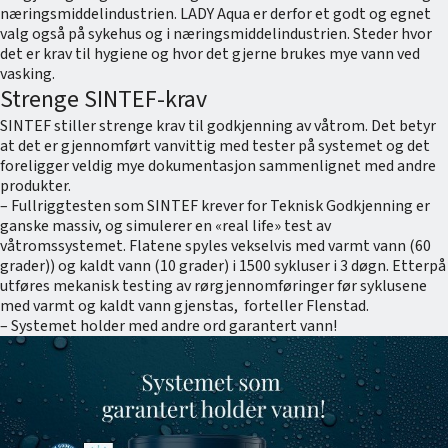
næringsmiddelindustrien. LADY Aqua er derfor et godt og egnet
valg også på sykehus og i næringsmiddelindustrien. Steder hvor
det er krav til hygiene og hvor det gjerne brukes mye vann ved
vasking.
Strenge SINTEF-krav
SINTEF stiller strenge krav til godkjenning av våtrom. Det betyr
at det er gjennomført vanvittig med tester på systemet og det
foreligger veldig mye dokumentasjon sammenlignet med andre
produkter.
– Fullriggtesten som SINTEF krever for Teknisk Godkjenning er
ganske massiv, og simulerer en «real life» test av
våtromssystemet. Flatene spyles vekselvis med varmt vann (60
grader)) og kaldt vann (10 grader) i 1500 sykluser i 3 døgn. Etterpå
utføres mekanisk testing av rørgjennomføringer før syklusene
med varmt og kaldt vann gjenstas, forteller Flenstad.
– Systemet holder med andre ord garantert vann!