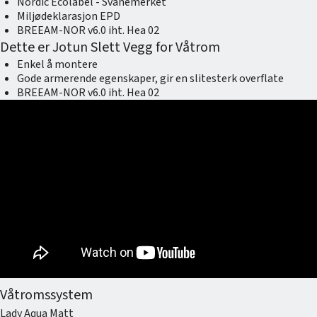
Nordic Ecolabel - Svanemerket​
Miljødeklarasjon EPD
BREEAM-NOR v6.0 iht. Hea 02 ​
Dette er Jotun Slett Vegg for Våtrom
Enkel å montere ​
Gode armerende egenskaper, gir en slitesterk overflate​
BREEAM-NOR v6.0 iht. Hea 02 ​
Våtromssystem
Lady Aqua Matt