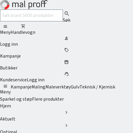
search
Søk
menu
shopping_cart
Meny
Handlevogn
person
Logg inn
sell
Kampanje
storefront
Butikker
support_agent
Kundeservice
Logg inn
menu
Kampanje
Maling
Maleverktøy
Gulv
Teknisk / Kjemisk
Meny
Sparkel og støp
Flere produkter
Hjem
chevron_right
Aktuelt
chevron_right
Optimal