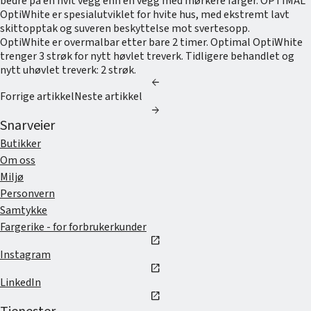
bedre på en hvit vegg enn en vegg med mørkere farger. OPTIMAL
OptiWhite er spesialutviklet for hvite hus, med ekstremt lavt
skittopptak og suveren beskyttelse mot svertesopp.
OptiWhite er overmalbar etter bare 2 timer. Optimal OptiWhite
trenger 3 strøk for nytt høvlet treverk. Tidligere behandlet og
nytt uhøvlet treverk: 2 strøk.
arrow_back
Forrige artikkel
Neste artikkel
arrow_forward
Snarveier
Butikker
Om oss
Miljø
Personvern
Samtykke
Fargerike - for forbrukerkunder
open_in_new
Instagram
open_in_new
LinkedIn
open_in_new