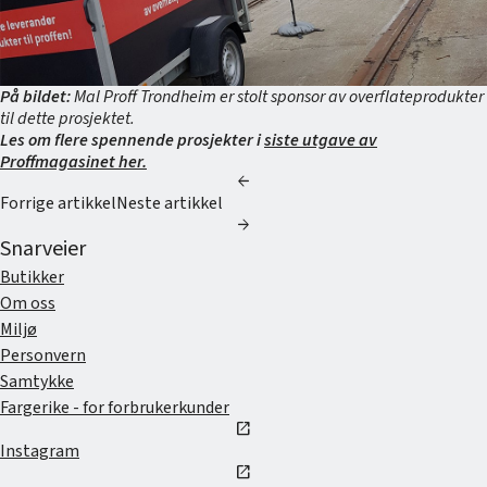
På bildet:
Mal Proff Trondheim er stolt sponsor av overflateprodukter
til dette prosjektet.
Les om flere spennende prosjekter i
siste utgave av
Proffmagasinet her.
arrow_back
Forrige artikkel
Neste artikkel
arrow_forward
Snarveier
Butikker
Om oss
Miljø
Personvern
Samtykke
Fargerike - for forbrukerkunder
open_in_new
Instagram
open_in_new