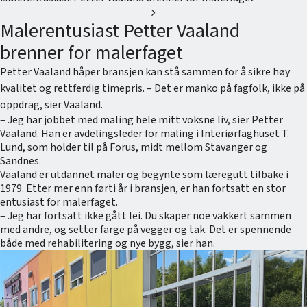
chevron_right
Malerentusiast Petter Vaaland
brenner for malerfaget
Petter Vaaland håper bransjen kan stå sammen for å sikre høy
kvalitet og rettferdig timepris. – Det er manko på fagfolk, ikke på
oppdrag, sier Vaaland.
– Jeg har jobbet med maling hele mitt voksne liv, sier Petter
Vaaland. Han er avdelingsleder for maling i Interiørfaghuset T.
Lund, som holder til på Forus, midt mellom Stavanger og
Sandnes.
Vaaland er utdannet maler og begynte som læregutt tilbake i
1979. Etter mer enn førti år i bransjen, er han fortsatt en stor
entusiast for malerfaget.
– Jeg har fortsatt ikke gått lei. Du skaper noe vakkert sammen
med andre, og setter farge på vegger og tak. Det er spennende
både med rehabilitering og nye bygg, sier han.