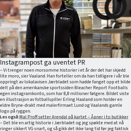
Instagrampost ga uventet PR
– Vi trenger noen morsomme historier i et år der det har skjedd
lite moro, sier Vaaland. Han forteller om da han tidligere i vår ble
oppringt av lokalavisen Jærbladet som hadde fanget opp et bilde
delt på den amerikanske sportssiden Bleacher Report Footballs
egen instagramkonto, som har 8,8 millioner følgere. Bildet viste
en illustrasjon av fotballspiller Erling Haaland som holder en
eldre Bryne-drakt med malerfirmaet Lund og Vaalands gamle
logo på ryggen.
Les også:
Mal Proff setter Arendal på kartet – Åpner i to butikker
– Det ble en artig historie i Jærbladet og jeg spøkte med at nå
ringer sikkert VG snart, og så gikk det ikke lang tid før jeg faktisk