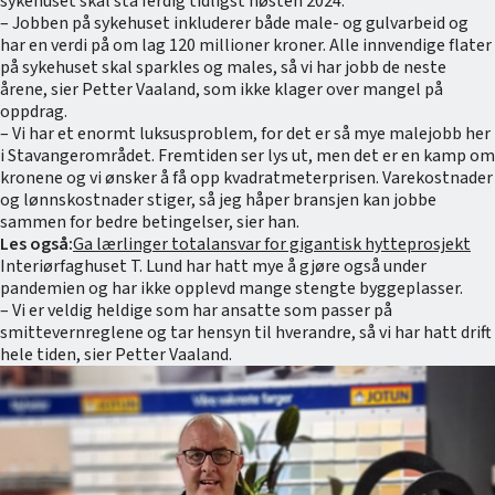
sykehuset skal stå ferdig tidligst høsten 2024.
– Jobben på sykehuset inkluderer både male- og gulvarbeid og
har en verdi på om lag 120 millioner kroner. Alle innvendige flater
på sykehuset skal sparkles og males, så vi har jobb de neste
årene, sier Petter Vaaland, som ikke klager over mangel på
oppdrag.
– Vi har et enormt luksusproblem, for det er så mye malejobb her
i Stavangerområdet. Fremtiden ser lys ut, men det er en kamp om
kronene og vi ønsker å få opp kvadratmeterprisen. Varekostnader
og lønnskostnader stiger, så jeg håper bransjen kan jobbe
sammen for bedre betingelser, sier han.
Les også:
Ga lærlinger totalansvar for gigantisk hytteprosjekt
Interiørfaghuset T. Lund har hatt mye å gjøre også under
pandemien og har ikke opplevd mange stengte byggeplasser.
– Vi er veldig heldige som har ansatte som passer på
smittevernreglene og tar hensyn til hverandre, så vi har hatt drift
hele tiden, sier Petter Vaaland.