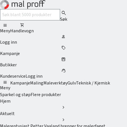
search
Søk
menu
shopping_cart
Meny
Handlevogn
person
Logg inn
sell
Kampanje
storefront
Butikker
support_agent
Kundeservice
Logg inn
menu
Kampanje
Maling
Maleverktøy
Gulv
Teknisk / Kjemisk
Meny
Sparkel og støp
Flere produkter
Hjem
chevron_right
Aktuelt
chevron_right
Malerentusiast Petter Vaaland brenner for malerfaget