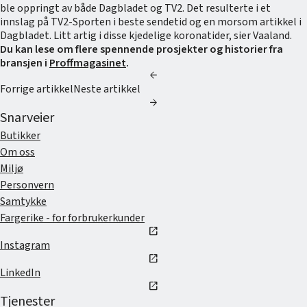
ble oppringt av både Dagbladet og TV2. Det resulterte i et
innslag på TV2-Sporten i beste sendetid og en morsom artikkel i
Dagbladet. Litt artig i disse kjedelige koronatider, sier Vaaland.
Du kan lese om flere spennende prosjekter og historier fra
bransjen i
Proffmagasinet
.
arrow_back
Forrige artikkel
Neste artikkel
arrow_forward
Snarveier
Butikker
Om oss
Miljø
Personvern
Samtykke
Fargerike - for forbrukerkunder
open_in_new
Instagram
open_in_new
LinkedIn
open_in_new
Tjenester