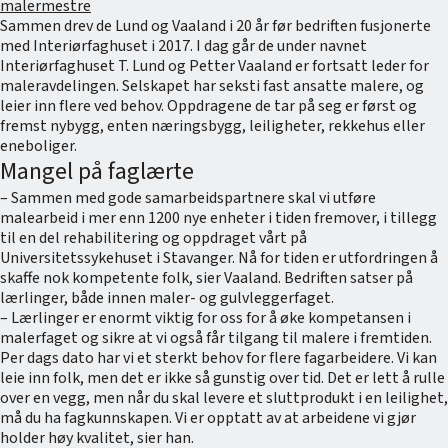
malermestre
Sammen drev de Lund og Vaaland i 20 år før bedriften fusjonerte
med Interiørfaghuset i 2017. I dag går de under navnet
Interiørfaghuset T. Lund og Petter Vaaland er fortsatt leder for
maleravdelingen. Selskapet har seksti fast ansatte malere, og
leier inn flere ved behov. Oppdragene de tar på seg er først og
fremst nybygg, enten næringsbygg, leiligheter, rekkehus eller
eneboliger.
Mangel på faglærte
– Sammen med gode samarbeidspartnere skal vi utføre
malearbeid i mer enn 1200 nye enheter i tiden fremover, i tillegg
til en del rehabilitering og oppdraget vårt på
Universitetssykehuset i Stavanger. Nå for tiden er utfordringen å
skaffe nok kompetente folk, sier Vaaland. Bedriften satser på
lærlinger, både innen maler- og gulvleggerfaget.
– Lærlinger er enormt viktig for oss for å øke kompetansen i
malerfaget og sikre at vi også får tilgang til malere i fremtiden.
Per dags dato har vi et sterkt behov for flere fagarbeidere. Vi kan
leie inn folk, men det er ikke så gunstig over tid. Det er lett å rulle
over en vegg, men når du skal levere et sluttprodukt i en leilighet,
må du ha fagkunnskapen. Vi er opptatt av at arbeidene vi gjør
holder høy kvalitet, sier han.