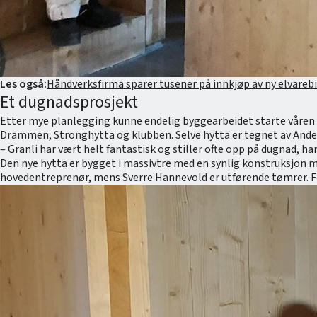
Les også:
Håndverksfirma sparer tusener på innkjøp av ny elvarebi
Et dugnadsprosjekt
Etter mye planlegging kunne endelig byggearbeidet starte våren 2020
Drammen, Stronghytta og klubben. Selve hytta er tegnet av Anders 
– Granli har vært helt fantastisk og stiller ofte opp på dugnad, han
Den nye hytta er bygget i massivtre med en synlig konstruksjon m
hovedentreprenør, mens Sverre Hannevold er utførende tømrer. For