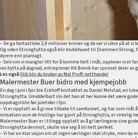
– De ga fantastiske 2,9 millioner kroner og da var vi sikre på at vi 
Og siden Stronghytta også blir klubbhuset til Drammen Strong, får
dyrere enn planlagt.
– Selv om vi mangler litt for å komme helt i mål, opplever vi et 
rev hytta på dugnad, entreprenør KA Brevik har sponset deler av 
Les også:
Slik blir du bruker av Mal Proff-netthandel
Malermester Buer bidro med kjempejobb
En dag i juni i fjor ble Eckhoff kontaktet av Daniel Melstad, e
Stronghytta. Umiddelbart slo det han at her kunne det være gode m
oppdragsliste før juletider i fjor.
– Vi er opptatt av å gi noe tilbake til samfunnet, og har som mål å h
innsatsen som de frivillige har gjort på Stronghytta, er virkelig
Malermester Buer er i tillegg opptatt av å gi lærlingene sine gode 
Stronghytta derimot, skulle vise seg å bli helt perfekt.
– Vi har en klar visjon om at ingen lærlinger skal stryke, men da m