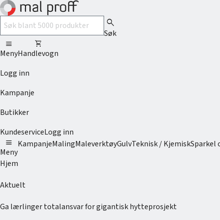
search
Søk
menu
shopping_cart
Meny
Handlevogn
Logg inn
Kampanje
Butikker
Kundeservice
Logg inn
menu
Kampanje
Maling
Maleverktøy
Gulv
Teknisk / Kjemisk
Sparkel 
Meny
Hjem
Aktuelt
Ga lærlinger totalansvar for gigantisk hytteprosjekt