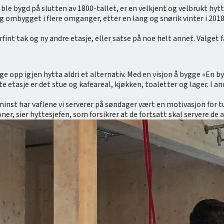
ble bygd på slutten av 1800-tallet, er en velkjent og velbrukt hyt
ygget i flere omganger, etter en lang og snørik vinter i 2018 ra
int tak og ny andre etasje, eller satse på noe helt annet. Valget fa
gge opp igjen hytta aldri et alternativ. Med en visjon å bygge «En b
 etasje er det stue og kafeareal, kjøkken, toaletter og lager. I an
e minst har vaflene vi serverer på søndager vært en motivasjon fo
er, sier hyttesjefen, som forsikrer at de fortsatt skal servere de a