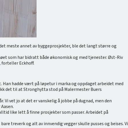
 det meste annet av byggeprosjekter, ble det langt større og
iljøet som har bidratt både økonomisk og med tjenester. Øst-Riv
forteller Eckhoff.
et. Han hadde vært på løpetur i marka og oppdaget arbeidet med
ikk det til at Stronghytta stod på Malermester Buers
 vår. Vi vet jo at det er vanskelig å jobbe på dugnad, men den
r Aasen.
lltid like lett å finne prosjekter som passer. Arbeidet på
bare treverk og alt av innvendig vegger skulle pusses og beises. Vi