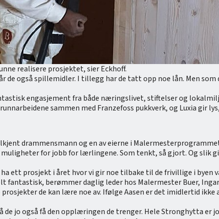
kunne realisere prosjektet, sier Eckhoff.
 de også spillemidler. I tillegg har de tatt opp noe lån. Men som
fantastisk engasjement fra både næringslivet, stiftelser og lokalm
grunnarbeidene sammen med Franzefoss pukkverk, og Luxia gir lys, 
n lokalkjent drammensmann og en av eierne i Malermesterprogramm
uligheter for jobb for lærlingene. Som tenkt, så gjort. Og slik g
a ett prosjekt i året hvor vi gir noe tilbake til de frivillige i byen
 helt fantastisk, berømmer daglig leder hos Malermester Buer, Inga
prosjekter de kan lære noe av. Ifølge Aasen er det imidlertid ikke a
å de jo også få den opplæringen de trenger. Hele Stronghytta er jo 