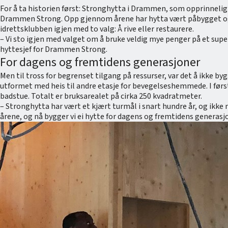
For å ta historien først: Stronghytta i Drammen, som opprinnelig 
Drammen Strong. Opp gjennom årene har hytta vært påbygget og omb
idrettsklubben igjen med to valg: Å rive eller restaurere.
– Vi sto igjen med valget om å bruke veldig mye penger på et superf
hyttesjef for Drammen Strong.
For dagens og fremtidens generasjoner
Men til tross for begrenset tilgang på ressurser, var det å ikke by
utformet med heis til andre etasje for bevegelseshemmede. I første
badstue. Totalt er bruksarealet på cirka 250 kvadratmeter.
– Stronghytta har vært et kjært turmål i snart hundre år, og ikk
årene, og nå bygger vi ei hytte for dagens og fremtidens generasjon