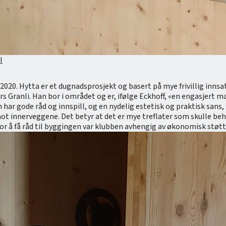
l
. Hytta er et dugnadsprosjekt og basert på mye frivillig innsats fr
Granli. Han bor i området og er, ifølge Eckhoff, «en engasjert ma
 har gode råd og innspill, og en nydelig estetisk og praktisk sans, 
ot innerveggene. Det betyr at det er mye treflater som skulle be
 å få råd til byggingen var klubben avhengig av økonomisk støtte