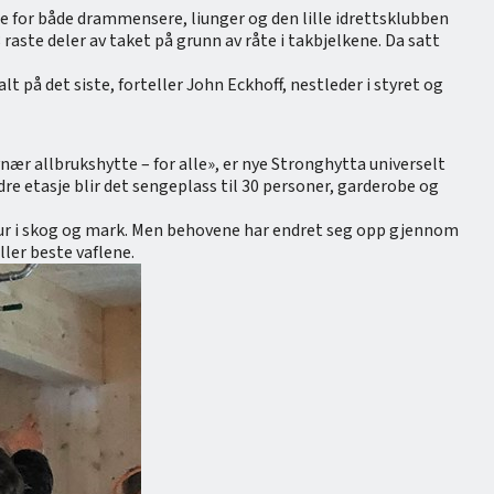
te for både drammensere, liunger og den lille idrettsklubben
ste deler av taket på grunn av råte i takbjelkene. Da satt
lt på det siste, forteller John Eckhoff, nestleder i styret og
ynær allbrukshytte – for alle», er nye Stronghytta universelt
dre etasje blir det sengeplass til 30 personer, garderobe og
r tur i skog og mark. Men behovene har endret seg opp gjennom
ller beste vaflene.